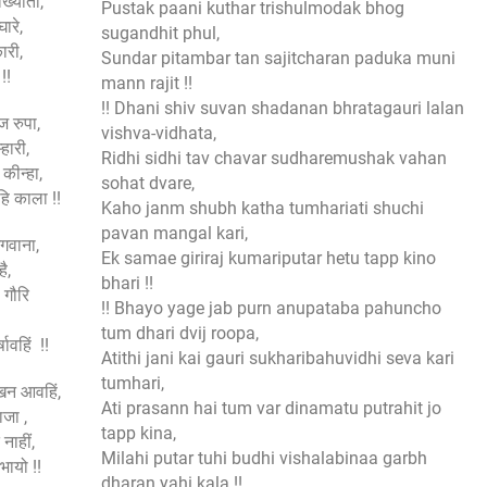
िख्याता,
Pustak paani kuthar trishulmodak bhog
ारे,
sugandhit phul,
कारी,
Sundar pitambar tan sajitcharan paduka muni
!!
mann rajit !!
!! Dhani shiv suvan shadanan bhratagauri lalan
घिज रुपा,
vishva-vidhata,
हारी,
Ridhi sidhi tav chavar sudharemushak vahan
प कीन्हा,
sohat dvare,
हि काला !!
Kaho janm shubh katha tumhariati shuchi
pavan mangal kari,
गवाना,
Ek samae giriraj kumariputar hetu tapp kino
ै,
bhari !!
 गौरि
!! Bhayo yage jab purn anupataba pahuncho
tum dhari dvij roopa,
ावहिं !!
Atithi jani kai gauri sukharibahuvidhi seva kari
tumhari,
ेखन आवहिं,
Ati prasann hai tum var dinamatu putrahit jo
जा ,
tapp kina,
 नाहीं,
Milahi putar tuhi budhi vishalabinaa garbh
भायो !!
dharan yahi kala !!