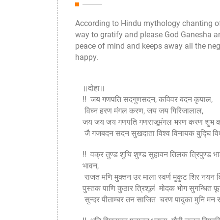
According to Hindu mythology chanting of 
way to gratify and please God Ganesha an
peace of mind and keeps away all the nega
happy.
॥दोहा॥
!! जय गणपति सदगुणसदन, कविवर बदन कृपाल,
विघ्न हरण मंगल करण, जय जय गिरिजालाल,
जय जय जय गणपति गणराजूमंगल भरण करण शुभ 
जै गजबदन सदन सुखदाता विश्व विनायक बुद्घि विध
!! वक्र तुण्ड शुचि शुण्ड सुहावन तिलक त्रिपुण्ड 
भावन,
राजत मणि मुक्तन उर माला स्वर्ण मुकुट शिर नयन 
पुस्तक पाणि कुठार त्रिशूलं मोदक भोग सुगन्धित फू
सुन्दर पीताम्बर तन साजित चरण पादुका मुनि मन 