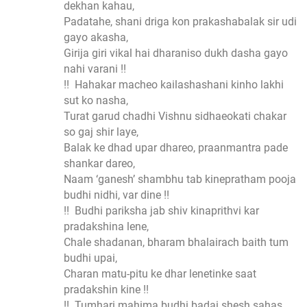
dekhan kahau,
Padatahe, shani driga kon prakashabalak sir udi
gayo akasha,
Girija giri vikal hai dharaniso dukh dasha gayo
nahi varani !!
!! Hahakar macheo kailashashani kinho lakhi
sut ko nasha,
Turat garud chadhi Vishnu sidhaeokati chakar
so gaj shir laye,
Balak ke dhad upar dhareo, praanmantra pade
shankar dareo,
Naam ‘ganesh’ shambhu tab kinepratham pooja
budhi nidhi, var dine !!
!! Budhi pariksha jab shiv kinaprithvi kar
pradakshina lene,
Chale shadanan, bharam bhalairach baith tum
budhi upai,
Charan matu-pitu ke dhar lenetinke saat
pradakshin kine !!
!! Tumhari mahima budhi badai.shesh sahas