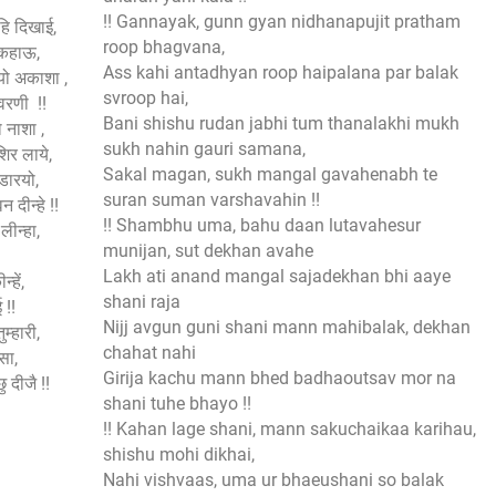
!! Gannayak, gunn gyan nidhanapujit pratham
ोहि दिखाई,
roop bhagvana,
न कहाऊ,
Ass kahi antadhyan roop haipalana par balak
यो अकाशा ,
svroop hai,
वरणी !!
Bani shishu rudan jabhi tum thanalakhi mukh
 नाशा ,
sukh nahin gauri samana,
िर लाये,
Sakal magan, sukh mangal gavahenabh te
 डारयो,
suran suman varshavahin !!
 दीन्हे !!
!! Shambhu uma, bahu daan lutavahesur
ा लीन्हा,
munijan, sut dekhan avahe
Lakh ati anand mangal sajadekhan bhi aaye
न्हें,
shani raja
 !!
Nijj avgun guni shani mann mahibalak, dekhan
ुम्हारी,
chahat nahi
ासा,
Girija kachu mann bhed badhaoutsav mor na
 दीजै !!
shani tuhe bhayo !!
!! Kahan lage shani, mann sakuchaikaa karihau,
shishu mohi dikhai,
Nahi vishvaas, uma ur bhaeushani so balak