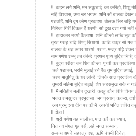
!! कहन लगे शनि, मन सकुचाई का करिहौ, शिशु म
नहिं विश्वास, उमा उर भयऊ शनि सों बालक देख
पडतहिं, शनि दृग कोण प्रकाशा बोलक सिर उड़ि ग
गिरिजा गिरीं विकल है धरणी सो दुख दशा गयो नहीं 
!! हाहाकार मच्यो कैलाशा शनि कीन्हो लखि सुत को
तुरत गरुड़ चढ़ि विष्णु सिधायो काटि चक्र सो गज श
बालक के धड़ ऊपर धारयो प्राण, मन्त्र पढ़ि शंकर
नाम गणेश शम्भु तब कीन्हे प्रथम पूज्य बुद्घि निधि, वन
!! बुद्घ परीक्षा जब शिव कीन्हा पृथ्वी कर प्रदक्षिण
चले षडानन, भरमि भुलाई रचे बैठ तुम बुद्घि उपाई,
चरण मातुपितु के धर लीन्हें तिनके सात प्रदक्षिण की
तुम्हरी महिमा बुद्घि बड़ाई शेष सहसमुख सके न गाई
!! मैं मतिहीन मलीन दुखारी करहुं कौन विधि विनय त
भजत रामसुन्दर प्रभुदासा जग प्रयाग, ककरा, दर्व
अब प्रभु दया दीन पर कीजै अपनी भक्ति शक्ति कछु
ll दोहा ll
!! श्री गणेश यह चालीसा, पाठ करै कर ध्यान,
नित नव मंगल गृह बसै, लहे जगत सन्मान,
सम्बन्ध अपने सहस्त्र दश, ऋषि पंचमी दिनेश,