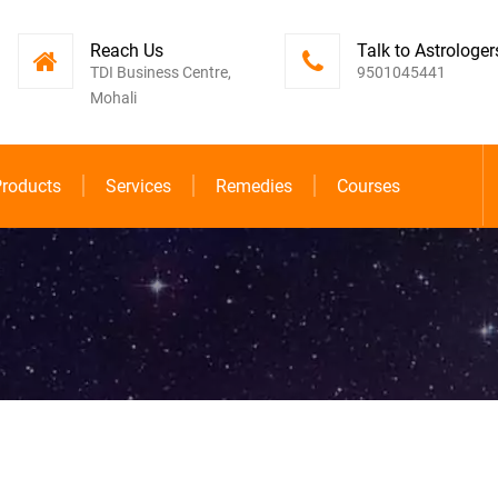
Reach Us
Talk to Astrologer
TDI Business Centre,
9501045441
Mohali
roducts
Services
Remedies
Courses