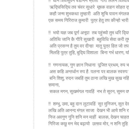
!! धनि शिवसुवन षडानन भ्राता गौरी ललन विश्वव
ऋद्घिसिद्घि तव चंवर सुधारे मूषक वाहन सोहत द्घ
कहौ जन्म शुभकथा तुम्हारी अति शुचि पावन मंगल
एक समय गिरिराज कुमारी पुत्र हेतु तप कीन्हो भारी 
!! भयो यज्ञ जब पूर्ण अनूपा तब पहुंच्यो तुम धरि द्
अतिथि जानि कै गौरि सुखारी बहुविधि सेवा करी तुम्
अति प्रसन्न है तुम वर दीन्हा मातु पुत्र हित जो त
मिलहि पुत्र तुहि, बुद्घि विशाला बिना गर्भ धारण, य
!! गणनायक, गुण ज्ञान निधाना पूजित प्रथम, रुप भ
अस कहि अन्तर्धान रुप है पलना पर बालक स्वरुप ह
बनि शिशु, रुदन जबहिं तुम ठाना लखि मुख सुख नहिं
समाना,
सकल मगन, सुखमंगल गावहिं नभ ते सुरन, सुमन वर्ष
!! शम्भु, उमा, बहु दान लुटावहिं सुर मुनिजन, सुत द
लखि अति आनन्द मंगल साजा देखन भी आये शनि रा
निज अवगुण गुनि शनि मन माहीं बालक, देखन चाहत
गिरिजा कछु मन भेद बढ़ायो उत्सव मोर, न शनि तुहि 