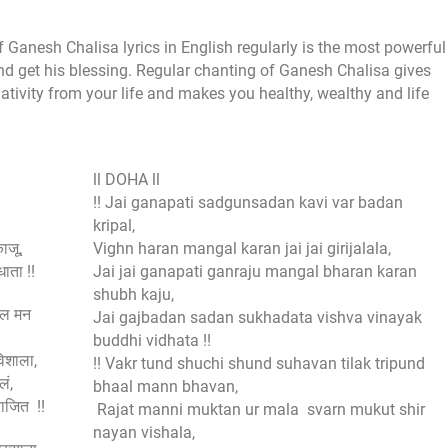
Ganesh Chalisa lyrics in English regularly is the most powerful
d get his blessing. Regular chanting of Ganesh Chalisa gives
tivity from your life and makes you healthy, wealthy and life
ll DOHA ll
!! Jai ganapati sadgunsadan kavi var badan
kripal,
काजू,
Vighn haran mangal karan jai jai girijalala,
ाता !!
Jai jai ganapati ganraju mangal bharan karan
shubh kaju,
भाल मन
Jai gajbadan sadan sukhadata vishva vinayak
buddhi vidhata !!
विशाला,
!! Vakr tund shuchi shund suhavan tilak tripund
लं,
bhaal mann bhavan,
राजित !!
Rajat manni muktan ur mala svarn mukut shir
nayan vishala,