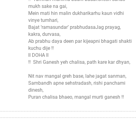
mukh sake na gai,
Mein mati hin malin dukharikarhu kaun vidhi
vinye tumhari,
Bajat ‘ramasundar’ prabhudasaJag prayag,
kakra, durvasa,
Ab prabhu daya deen par kijeapni bhagati shakti
kuchu dije !!
ll DOHA ll
!! Shri Ganesh yeh chalisa, path kare kar dhyan,
Nit nav mangal greh base, lahe jagat sanman,
Sambandh apne sehstradash, rishi panchami
dinesh,
Puran chalisa bhaeo, mangal murti ganesh !!