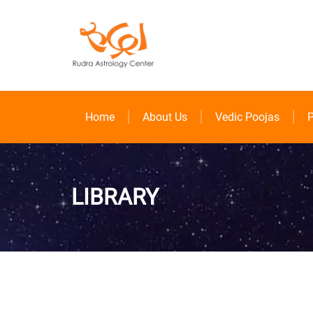
Home
About Us
Vedic Poojas
P
LIBRARY