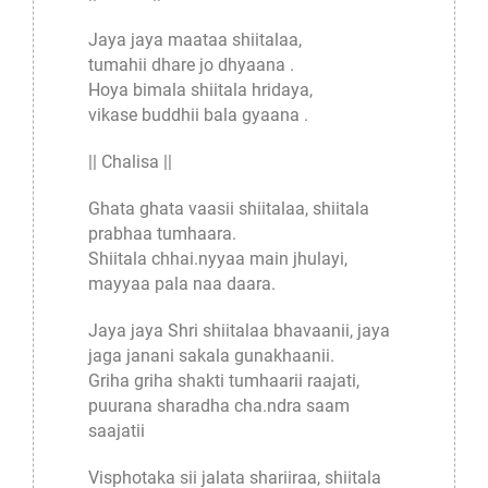
Jaya jaya maataa shiitalaa,
tumahii dhare jo dhyaana .
Hoya bimala shiitala hridaya,
vikase buddhii bala gyaana .
|| Chalisa ||
Ghata ghata vaasii shiitalaa, shiitala
prabhaa tumhaara.
Shiitala chhai.nyyaa main jhulayi,
mayyaa pala naa daara.
Jaya jaya Shri shiitalaa bhavaanii, jaya
jaga janani sakala gunakhaanii.
Griha griha shakti tumhaarii raajati,
puurana sharadha cha.ndra saam
saajatii
Visphotaka sii jalata shariiraa, shiitala