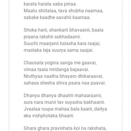
karata harata saba piiraa.
Maatu shiitalaa, tava shubha naamaa,
sabake kaadhe aavahii kaamaa.
Shoka harii, shankarii bhavaanii, baala
praana rakshii sukhadaanii.
Suuchi maarjanii kalasha kara raajai,
mastaka teja suurya sama saajai.
Chausata yogina sanga me gaavai,
viinaa taala mridanga bajaavai.
Nruthyaa naatha bhayaro dhikaraavai,
sahasa shesha shiva paara naa paavai.
Dhanya dhanya dhaatrii mahaaraanii,
sura nara munii tav suyasha bakhaanii.
Jvaalaa ruupa mahaa bala kaarii, daitya
eka vishphotaka bhaarii.
Ghara ghara pravishata koi na rakshata,