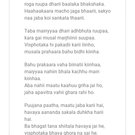
roga ruupa dharii baalaka bhakshaka.
Haahaakaara macho jaga bhaarii, sakyo
naa jaba koi sankata thaarii.
Taba mainyyaa dhari adhbhuta ruupaa,
kara gai musal marjhiinii suupaa.
Visphotaka hi pakadii karii liinho,
musala prahaara bahu bidhi kiinha.
Bahu prakaara vaha biinatii kiinhaa,
maiyyaa nahiin bhala kachhu main
kiinhaa.
Aba nahii maatu kaahuu griha jai ho,
jaha apavitra vahii ghara rahi ho.
Puujana paatha, maatu jaba karii hai,
havaya aananda sakala duhkha harii
hai.
Ba bhagat tana shiitala havaya jai he,
visphotaka bhaya ghora na sai he.