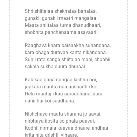
Shri shiitalaa shekhalaa bahalaa,
gunakii gunakii maatri mangalaa.
Maata shiitalaa tuma dhanudhaari,
shobhita panchanaama asavaarii.
Raaghava khara baisaakha sunandana,
kara bhaga duravaa kanta nikandana.
Sunii rata sanga shiitalaa maai, chaahii
sakala sukha duura dhuraai.
Kalakaa gana gangaa kichhu hoi,
jaakara mantra naa aushadhii koi.
Heta maatajii kaa aaraadhana, aura
nahii hai koi saadhana.
Nishchaya maatu sharana jo aavai,
nirbhaya iipsita so phala paavai.
Kodhii nirmala kaayaa dhaare, andhaa
krita nita drishtii vihaare.