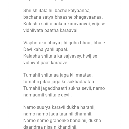
Shri shiitala hii bache kalyaanaa,
bachana satya bhaashe bhagavaanaa.
Kalasha shiitalaakaa karavaavai, vrijase
vidhiivata paatha karaavai.
Visphotaka bhaya jihi griha bhaai, bhaje
Devi kaha yahii upaai.
Kalasha shiitala ka sajvavey, hwij se
vidhivat paat karaave
Tumahii shiitalaa jaga kii maataa,
tumahii pitaa jaga ke sukhadaataa.
Tumahii jagaddhaatri sukha sevii, namo
namaamii shiitale devii.
Namo suurya karavii dukha haranii,
namo namo jaga taarinii dharanii.
Namo namo grahonke bandinii, dukha
daaridraa nisa nikhandinii.