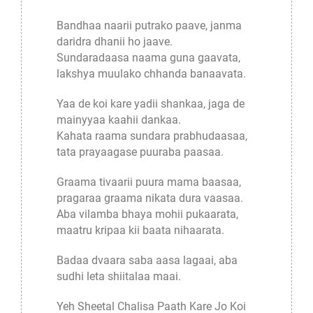
Bandhaa naarii putrako paave, janma
daridra dhanii ho jaave.
Sundaradaasa naama guna gaavata,
lakshya muulako chhanda banaavata.
Yaa de koi kare yadii shankaa, jaga de
mainyyaa kaahii dankaa.
Kahata raama sundara prabhudaasaa,
tata prayaagase puuraba paasaa.
Graama tivaarii puura mama baasaa,
pragaraa graama nikata dura vaasaa.
Aba vilamba bhaya mohii pukaarata,
maatru kripaa kii baata nihaarata.
Badaa dvaara saba aasa lagaai, aba
sudhi leta shiitalaa maai.
Yeh Sheetal Chalisa Paath Kare Jo Koi