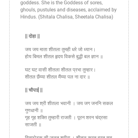
goddess. She is the Goddess of sores,
ghouls, pustules and diseases, acclaimed by
Hindus. (Shitala Chalisa, Sheetala Chalisa)
|| दोहा ||
जय जय माता शीतला तुमही धरे जो ध्यान।
होय बिमल शीतल हृदय विकसे बुद्धी बल ज्ञान ॥
घट घट वासी शीतला शीतल प्रभा तुम्हार।
शीतल छैंय्या शीतल मैंय्या पल ना दार ॥
|| चौपाई ||
जय जय श्री शीतला भवानी । जय जग जननि सकल
गुणधानी ॥
गृह गृह शक्ति तुम्हारी राजती । पूरन शरन चंद्रसा
साजती ॥
विस्फोटक सी जलत शरीरा । शीतल करत हरत सब