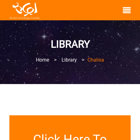
LIBRARY
Home
>
Library
>
Chalisa
Click Here To