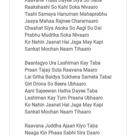
Raavana Traas Dayee Siya So Saba
Raakshashi So Kahi Soka Nivaaro
Taahi Samaya Hanuman Mahaprabhu
Jaaya Mahaa Rajnee Charamaaro
Chaahat Siya Asoka So Aagi Su Dai
Prabhu Mudrika Soka Nivaaro
Ko Nahin Jaanat Hai Jaga May Kapi
Sankat Mochan Naam Tihaaro
Baanlagyo Ura Lashiman Kay Taba
Praan Tajay Suta Raavana Maaro
Lai Griha Baidya Sukhena Sameta Tabai
Giri Drona So Beera Ubhaaro
Aani Sajeewan Hatha Dayee Taba
Lashiman Kay Tum Praana Ubhaaro
Ko Nahin Jaanat Hai Jaga May Kapi
Sankat Mochan Naam Tihaaro
Raavana Juddha Ajaan Kiyo Taba
Naaga Kin Phaas Sabhi Sira Daaro